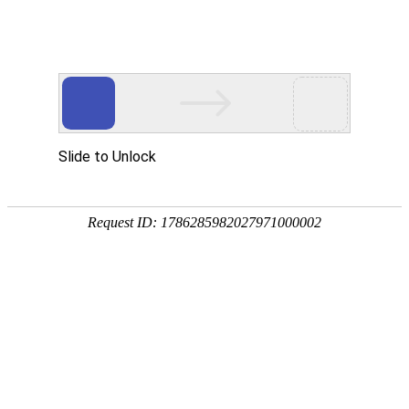
黄金城会员登入
彰显
服装
品牌价值
手机黄金城会员登入
移动客户端
-发布会
一城一店·万众创业 2017蝶采
布会
在移动电商及微商的冲击下，实体店要如何经营才能
困境?——这或许是当下实体店都想要提问并解决的问题。
核心提示
广州蝶采服饰有限公司以创新思维提出“实体移动店商
式，用实体门店+移动“店”商的形式，通过蝶采4s移动平台
线下结合解决实体店痛点，打造全新的
内衣
平台体验中心
全新思路解决实体店共同困境。为推动这一新模式，自201
11月14日起，【
一城一店·万众创业 2017蝶采“实体移动店
式发布会
】全国巡回活动正式启动!