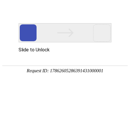
黄金城会员登入
彰显
服装
品牌价值
手机黄金城会员登入
移动客户端
-发布会
2017春夏女装发布会,2017
酷暑已悄然过去， 2016秋冬服装新品也渐渐上市了，
对于服装行业各大品牌来说，2017春夏订货会已如火如荼
核心提示
行，女装品牌更是占据了大壁江山，各大
女装品牌
纷纷推
2017春夏发布会以及2017春夏女装订货会
，紧跟时尚的潮
潮流可不仅仅是当下的，更已经跑到了明年，不抓住潮流
能行呢？新的一年，女装的流行趋势又是怎样的呢？
黄金城会员登入为您整合了
2017春夏女装发布会、201
夏女装订货会
专题，带你走在时尚的前沿……
标签：2017春夏女装发布会 编辑：frank