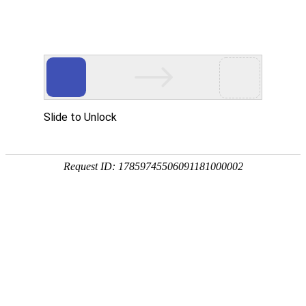
黄金城会员登入
彰显
服装
品牌价值
手机黄金城会员登入
移动客户端
-资讯
国庆出街装扮这些经典元素你
随着中秋节的到来，2013国庆节也就在眼前了，国庆七
长假，谁也不愿意天天宅在家里吧，不管是逛街、旅行，
核心提示
和朋友去唱K、酒吧聚会，或者参加朋友的婚礼，出门总
己美美的，这样才能放大自己的小宇宙，传递更多正能量
黄金城会员登入特别策划，提前和您分享国庆出街装扮最
元素，让您无论何时何地都能成为镜头前的焦点！赶快翻
的衣橱，至少有一种元素，你才不会OUT！