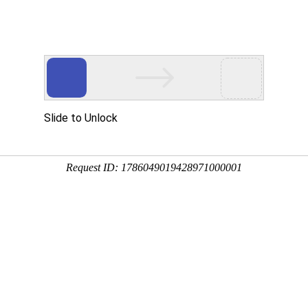
入
移动客户端
搜索 资讯 / 品牌 / 企业
谈品牌
谈设计
人物
研究
服
访谈|赢智尚亮相2020时
的
尚深圳展，开启智能定
他
制女装新模式
一
了
我
2020年7月4日-6日，第二十届中国
者
(深圳)国际品牌服装服饰交易会(简
实
称“时尚深圳展”)在深圳会展中心(福
奋
田)盛大举行!而在7月5日，赢智尚创
力
始人陈灵梅走进黄金城会员登入新闻